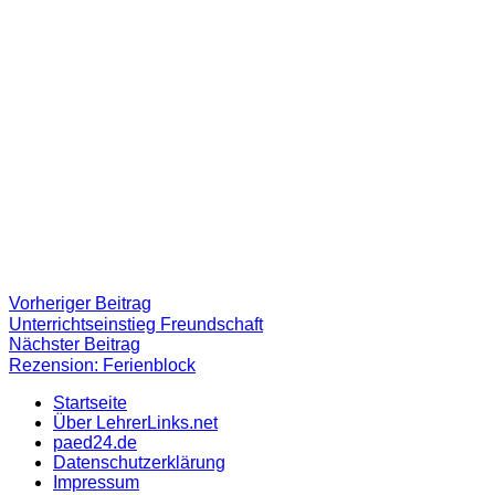
Beitragsnavigation
Vorheriger
Vorheriger Beitrag
Beitrag:
Unterrichtseinstieg Freundschaft
Nächster
Nächster Beitrag
Beitrag
Rezension: Ferienblock
Startseite
Über LehrerLinks.net
paed24.de
Datenschutzerklärung
Impressum