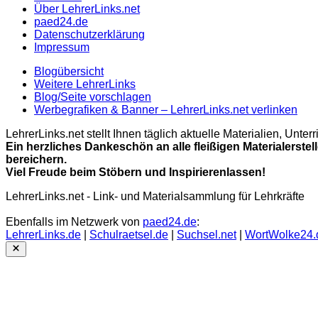
Über LehrerLinks.net
paed24.de
Datenschutzerklärung
Impressum
Blogübersicht
Weitere LehrerLinks
Blog/Seite vorschlagen
Werbegrafiken & Banner – LehrerLinks.net verlinken
LehrerLinks.net stellt Ihnen täglich aktuelle Materialien, Unt
Ein herzliches Dankeschön an alle fleißigen Materialerstel
bereichern.
Viel Freude beim Stöbern und Inspirierenlassen!
LehrerLinks.net - Link- und Materialsammlung für Lehrkräfte
Ebenfalls im Netzwerk von
paed24.de
:
LehrerLinks.de
|
Schulraetsel.de
|
Suchsel.net
|
WortWolke24.
Close