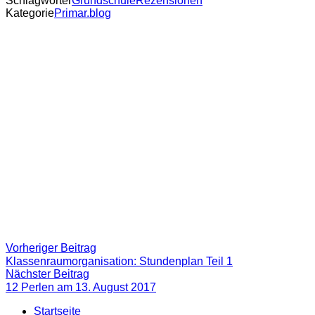
Schlagwörter
Grundschule
Rezensionen
Kategorie
Primar.blog
Beitragsnavigation
Vorheriger
Vorheriger Beitrag
Beitrag:
Klassenraumorganisation: Stundenplan Teil 1
Nächster
Nächster Beitrag
Beitrag
12 Perlen am 13. August 2017
Startseite