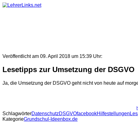
Skip
to
content
Veröffentlicht am 09. April 2018 um 15:39 Uhr:
Lesetipps zur Umsetzung der DSGVO
Ja, die Umsetzung der DSGVO geht nicht von heute auf morge
Schlagwörter
Datenschutz
DSGVO
facebook
Hilfestellungen
Les
Kategorie
Grundschul-Ideenbox.de