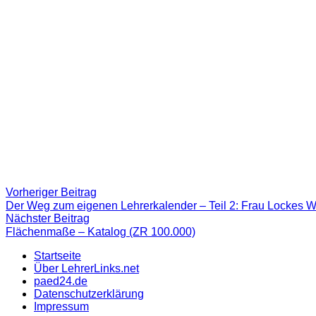
Beitragsnavigation
Vorheriger
Vorheriger Beitrag
Beitrag:
Der Weg zum eigenen Lehrerkalender – Teil 2: Frau Lockes
Nächster
Nächster Beitrag
Beitrag
Flächenmaße – Katalog (ZR 100.000)
Startseite
Über LehrerLinks.net
paed24.de
Datenschutzerklärung
Impressum