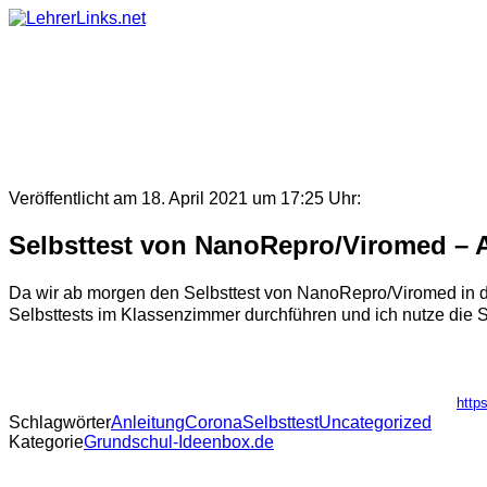
Skip
to
content
Veröffentlicht am 18. April 2021 um 17:25 Uhr:
Selbsttest von NanoRepro/Viromed – 
Da wir ab morgen den Selbsttest von NanoRepro/Viromed in der
Selbsttests im Klassenzimmer durchführen und ich nutze die S
http
Schlagwörter
Anleitung
Corona
Selbsttest
Uncategorized
Kategorie
Grundschul-Ideenbox.de