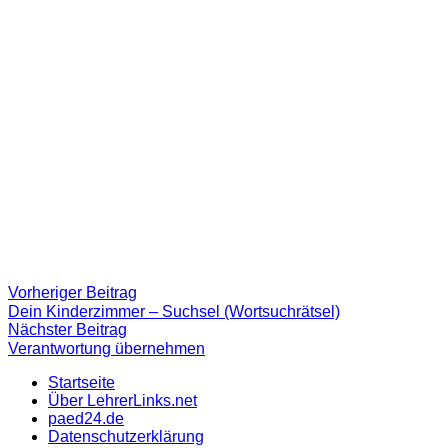
Beitragsnavigation
Vorheriger
Vorheriger Beitrag
Beitrag:
Dein Kinderzimmer – Suchsel (Wortsuchrätsel)
Nächster
Nächster Beitrag
Beitrag
Verantwortung übernehmen
Startseite
Über LehrerLinks.net
paed24.de
Datenschutzerklärung