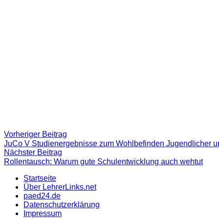
Beitragsnavigation
Vorheriger
Vorheriger Beitrag
Beitrag:
JuCo V Studienergebnisse zum Wohlbefinden Jugendlicher un
Nächster
Nächster Beitrag
Beitrag
Rollentausch: Warum gute Schulentwicklung auch wehtut
Startseite
Über LehrerLinks.net
paed24.de
Datenschutzerklärung
Impressum