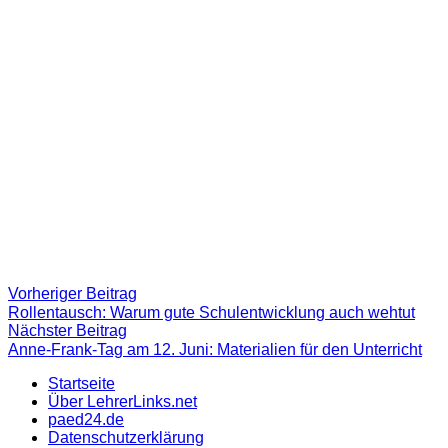
Beitragsnavigation
Vorheriger
Vorheriger Beitrag
Beitrag:
Rollentausch: Warum gute Schulentwicklung auch wehtut
Nächster
Nächster Beitrag
Beitrag
Anne-Frank-Tag am 12. Juni: Materialien für den Unterricht
Startseite
Über LehrerLinks.net
paed24.de
Datenschutzerklärung