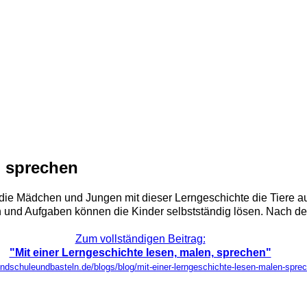
, sprechen
die Mädchen und Jungen mit dieser Lerngeschichte die Tiere a
n und Aufgaben können die Kinder selbstständig lösen. Nach dem
Zum vollständigen Beitrag:
"Mit einer Lerngeschichte lesen, malen, sprechen"
undschuleundbasteln.de/blogs/blog/mit-einer-lerngeschichte-lesen-malen-spre