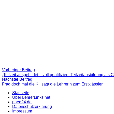
Beitragsnavigation
Vorheriger
Vorheriger Beitrag
Beitrag:
„Teilzeit ausgebildet – voll qualifiziert. Teilzeitausbildung al
Nächster
Nächster Beitrag
Beitrag
Frag doch mal die KI, sagt die Lehrerin zum Erstklässler
Startseite
Über LehrerLinks.net
paed24.de
Datenschutzerklärung
Impressum