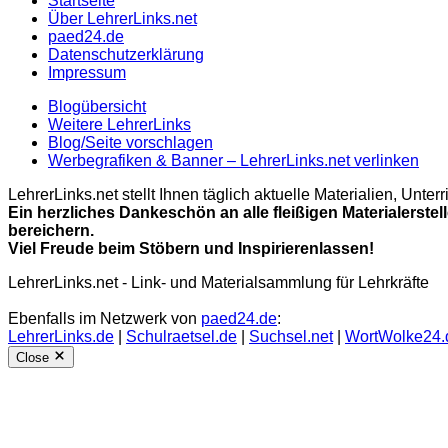
Startseite
Über LehrerLinks.net
paed24.de
Datenschutzerklärung
Impressum
Blogübersicht
Weitere LehrerLinks
Blog/Seite vorschlagen
Werbegrafiken & Banner – LehrerLinks.net verlinken
LehrerLinks.net stellt Ihnen täglich aktuelle Materialien, Unt
Ein herzliches Dankeschön an alle fleißigen Materialerstel
bereichern.
Viel Freude beim Stöbern und Inspirierenlassen!
LehrerLinks.net - Link- und Materialsammlung für Lehrkräfte
Ebenfalls im Netzwerk von
paed24.de
:
LehrerLinks.de
|
Schulraetsel.de
|
Suchsel.net
|
WortWolke24.
Close