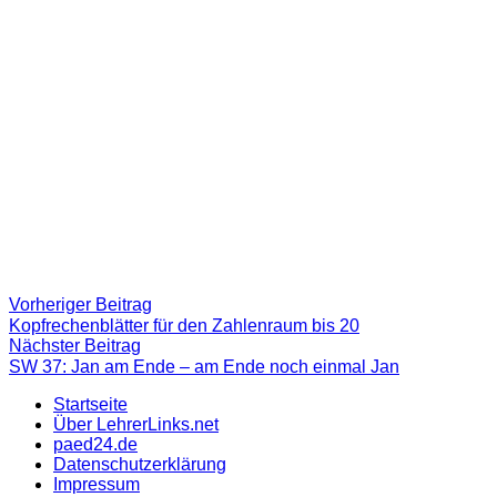
Beitragsnavigation
Vorheriger
Vorheriger Beitrag
Beitrag:
Kopfrechenblätter für den Zahlenraum bis 20
Nächster
Nächster Beitrag
Beitrag
SW 37: Jan am Ende – am Ende noch einmal Jan
Startseite
Über LehrerLinks.net
paed24.de
Datenschutzerklärung
Impressum