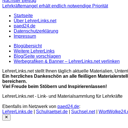
Nächster
Nächster Beitrag
Beitrag
Lehrkräftemangel erhält endlich notwendige Priorität
Startseite
Über LehrerLinks.net
paed24.de
Datenschutzerklärung
Impressum
Blogübersicht
Weitere LehrerLinks
Blog/Seite vorschlagen
Werbegrafiken & Banner – LehrerLinks.net verlinken
LehrerLinks.net stellt Ihnen täglich aktuelle Materialien, Unt
Ein herzliches Dankeschön an alle fleißigen Materialerstel
bereichern.
Viel Freude beim Stöbern und Inspirierenlassen!
LehrerLinks.net - Link- und Materialsammlung für Lehrkräfte
Ebenfalls im Netzwerk von
paed24.de
:
LehrerLinks.de
|
Schulraetsel.de
|
Suchsel.net
|
WortWolke24.
Close