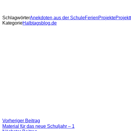
Schlagwörter
Anekdoten aus der Schule
Ferien
Projekte
Projekt
Kategorie
Halbtagsblog.de
Beitragsnavigation
Vorheriger
Vorheriger Beitrag
Beitrag:
Material für das neue Schuljahr – 1