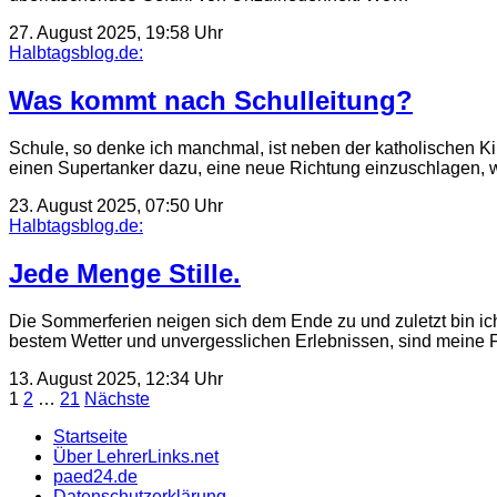
27. August 2025, 19:58 Uhr
Halbtagsblog.de:
Was kommt nach Schulleitung?
Schule, so denke ich manchmal, ist neben der katholischen K
einen Supertanker dazu, eine neue Richtung einzuschlagen
23. August 2025, 07:50 Uhr
Halbtagsblog.de:
Jede Menge Stille.
Die Sommerferien neigen sich dem Ende zu und zuletzt bin ich
bestem Wetter und unvergesslichen Erlebnissen, sind meine
13. August 2025, 12:34 Uhr
Seitennummerierung
1
2
…
21
Nächste
der
Startseite
Über LehrerLinks.net
Beiträge
paed24.de
Datenschutzerklärung