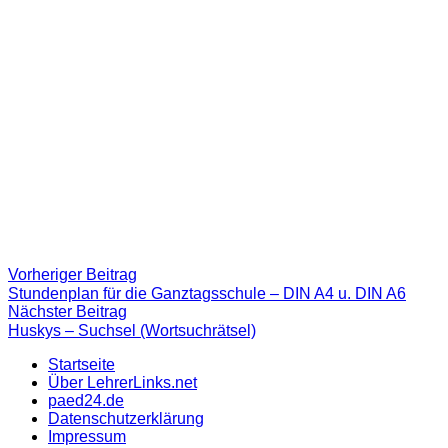
Beitragsnavigation
Vorheriger
Vorheriger Beitrag
Beitrag:
Stundenplan für die Ganztagsschule – DIN A4 u. DIN A6
Nächster
Nächster Beitrag
Beitrag
Huskys – Suchsel (Wortsuchrätsel)
Startseite
Über LehrerLinks.net
paed24.de
Datenschutzerklärung
Impressum