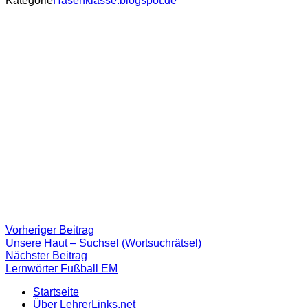
Kategorie
Hasenklasse.blogspot.de
Beitragsnavigation
Vorheriger
Vorheriger Beitrag
Beitrag:
Unsere Haut – Suchsel (Wortsuchrätsel)
Nächster
Nächster Beitrag
Beitrag
Lernwörter Fußball EM
Startseite
Über LehrerLinks.net