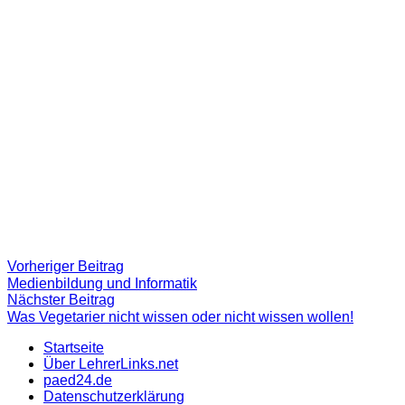
Beitragsnavigation
Vorheriger
Vorheriger Beitrag
Beitrag:
Medienbildung und Informatik
Nächster
Nächster Beitrag
Beitrag
Was Vegetarier nicht wissen oder nicht wissen wollen!
Startseite
Über LehrerLinks.net
paed24.de
Datenschutzerklärung