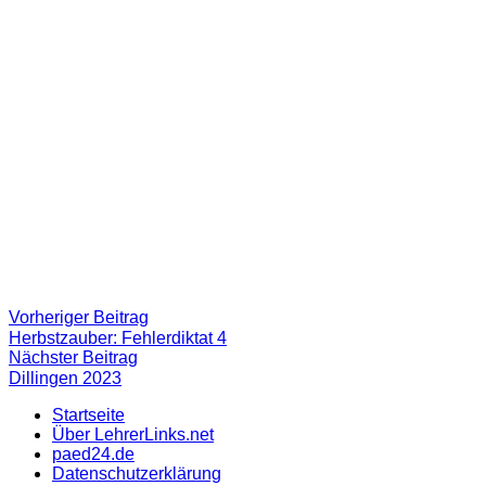
Beitragsnavigation
Vorheriger
Vorheriger Beitrag
Beitrag:
Herbstzauber: Fehlerdiktat 4
Nächster
Nächster Beitrag
Beitrag
Dillingen 2023
Startseite
Über LehrerLinks.net
paed24.de
Datenschutzerklärung