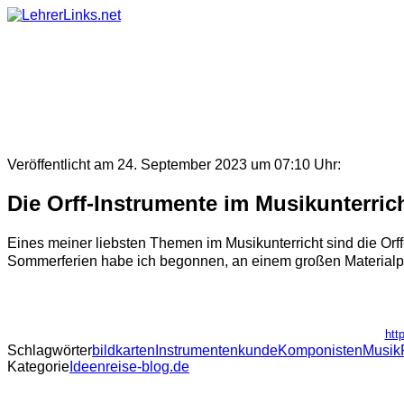
Skip
to
content
Veröffentlicht am 24. September 2023 um 07:10 Uhr:
Die Orff-Instrumente im Musikunterricht
Eines meiner liebsten Themen im Musikunterricht sind die Orff
Sommerferien habe ich begonnen, an einem großen Materialpake
htt
Schlagwörter
bildkarten
Instrumentenkunde
Komponisten
Musik
Kategorie
Ideenreise-blog.de