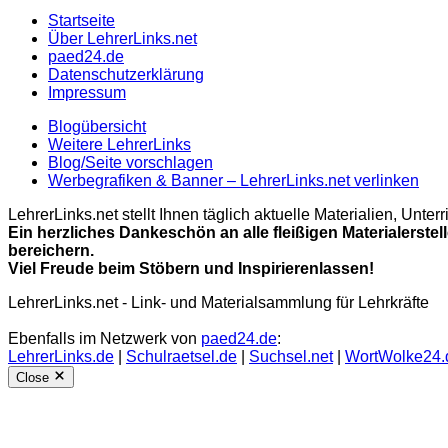
Startseite
Über LehrerLinks.net
paed24.de
Datenschutzerklärung
Impressum
Blogübersicht
Weitere LehrerLinks
Blog/Seite vorschlagen
Werbegrafiken & Banner – LehrerLinks.net verlinken
LehrerLinks.net stellt Ihnen täglich aktuelle Materialien, Unt
Ein herzliches Dankeschön an alle fleißigen Materialerstel
bereichern.
Viel Freude beim Stöbern und Inspirierenlassen!
LehrerLinks.net - Link- und Materialsammlung für Lehrkräfte
Ebenfalls im Netzwerk von
paed24.de
:
LehrerLinks.de
|
Schulraetsel.de
|
Suchsel.net
|
WortWolke24.
Close