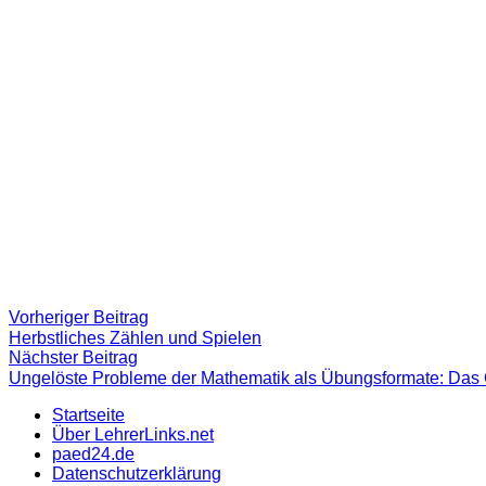
Beitragsnavigation
Vorheriger
Vorheriger Beitrag
Beitrag:
Herbstliches Zählen und Spielen
Nächster
Nächster Beitrag
Beitrag
Ungelöste Probleme der Mathematik als Übungsformate: Das 
Startseite
Über LehrerLinks.net
paed24.de
Datenschutzerklärung