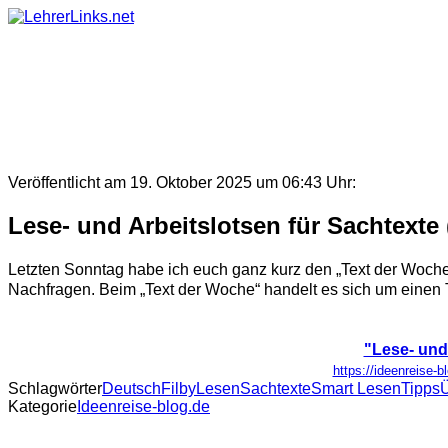
Skip
to
content
Veröffentlicht am 19. Oktober 2025 um 06:43 Uhr:
Lese- und Arbeitslotsen für Sachtexte
Letzten Sonntag habe ich euch ganz kurz den „Text der Woche“
Nachfragen. Beim „Text der Woche“ handelt es sich um einen Te
"Lese- und
https://ideenreise-b
Schlagwörter
Deutsch
Filby
Lesen
Sachtexte
Smart Lesen
Tipps
Kategorie
Ideenreise-blog.de