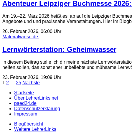
Abenteuer Leipziger Buchmesse 2026: 
Am 19.–22. März 2026 heißt es: ab auf die Leipziger Buchmes
Angebote und und praxisnahe Veranstaltungen. Hier im Blogb
26. Februar 2026, 06:00 Uhr
Materialwiese.de:
Lernwörterstation: Geheimwasser
In diesem Beitrag stelle ich dir meine nächste Lernwörterstat
helfen sollen, das sonst eher unbeliebte und mühsame Lernwö
23. Februar 2026, 19:09 Uhr
Seitennummerierung
1
2
…
25
Nächste
der
Startseite
Über LehrerLinks.net
Beiträge
paed24.de
Datenschutzerklärung
Impressum
Blogübersicht
Weitere LehrerLinks