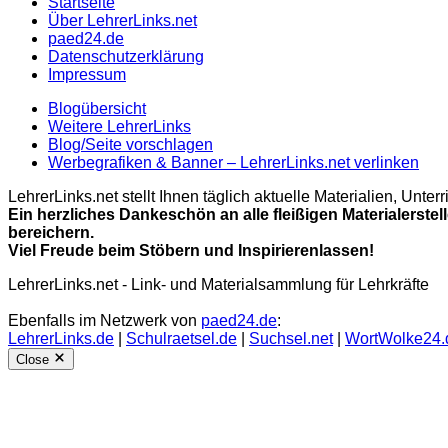
Startseite
Über LehrerLinks.net
paed24.de
Datenschutzerklärung
Impressum
Blogübersicht
Weitere LehrerLinks
Blog/Seite vorschlagen
Werbegrafiken & Banner – LehrerLinks.net verlinken
LehrerLinks.net stellt Ihnen täglich aktuelle Materialien, Unt
Ein herzliches Dankeschön an alle fleißigen Materialerstel
bereichern.
Viel Freude beim Stöbern und Inspirierenlassen!
LehrerLinks.net - Link- und Materialsammlung für Lehrkräfte
Ebenfalls im Netzwerk von
paed24.de
:
LehrerLinks.de
|
Schulraetsel.de
|
Suchsel.net
|
WortWolke24.
Close