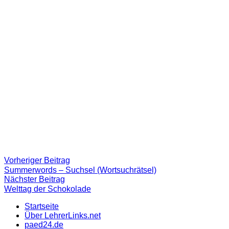
Beitragsnavigation
Vorheriger
Vorheriger Beitrag
Beitrag:
Summerwords – Suchsel (Wortsuchrätsel)
Nächster
Nächster Beitrag
Beitrag
Welttag der Schokolade
Startseite
Über LehrerLinks.net
paed24.de