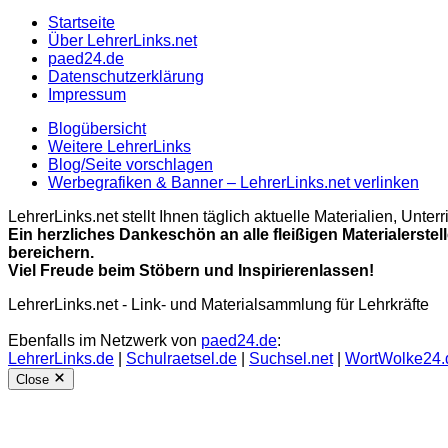
Startseite
Über LehrerLinks.net
paed24.de
Datenschutzerklärung
Impressum
Blogübersicht
Weitere LehrerLinks
Blog/Seite vorschlagen
Werbegrafiken & Banner – LehrerLinks.net verlinken
LehrerLinks.net stellt Ihnen täglich aktuelle Materialien, Unt
Ein herzliches Dankeschön an alle fleißigen Materialerstel
bereichern.
Viel Freude beim Stöbern und Inspirierenlassen!
LehrerLinks.net - Link- und Materialsammlung für Lehrkräfte
Ebenfalls im Netzwerk von
paed24.de
:
LehrerLinks.de
|
Schulraetsel.de
|
Suchsel.net
|
WortWolke24.
Close