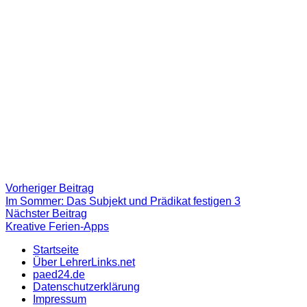
Beitragsnavigation
Vorheriger
Vorheriger Beitrag
Beitrag:
Im Sommer: Das Subjekt und Prädikat festigen 3
Nächster
Nächster Beitrag
Beitrag
Kreative Ferien-Apps
Startseite
Über LehrerLinks.net
paed24.de
Datenschutzerklärung
Impressum