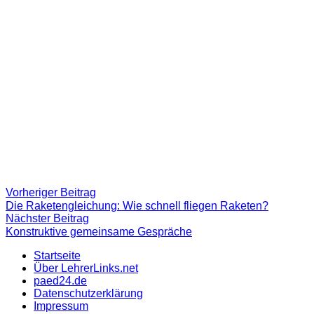
Beitragsnavigation
Vorheriger
Vorheriger Beitrag
Beitrag:
Die Raketengleichung: Wie schnell fliegen Raketen?
Nächster
Nächster Beitrag
Beitrag
Konstruktive gemeinsame Gespräche
Startseite
Über LehrerLinks.net
paed24.de
Datenschutzerklärung
Impressum