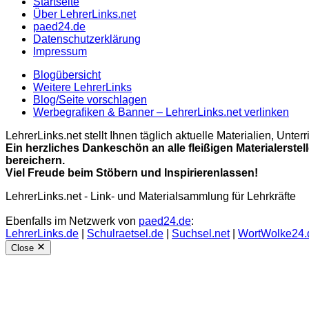
Startseite
Über LehrerLinks.net
paed24.de
Datenschutzerklärung
Impressum
Blogübersicht
Weitere LehrerLinks
Blog/Seite vorschlagen
Werbegrafiken & Banner – LehrerLinks.net verlinken
LehrerLinks.net stellt Ihnen täglich aktuelle Materialien, Unt
Ein herzliches Dankeschön an alle fleißigen Materialerstel
bereichern.
Viel Freude beim Stöbern und Inspirierenlassen!
LehrerLinks.net - Link- und Materialsammlung für Lehrkräfte
Ebenfalls im Netzwerk von
paed24.de
:
LehrerLinks.de
|
Schulraetsel.de
|
Suchsel.net
|
WortWolke24.
Close