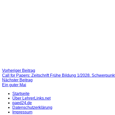
Beitragsnavigation
Vorheriger
Vorheriger Beitrag
Beitrag:
Call for Papers: Zeitschrift Frühe Bildung 1/2028. Schwerpun
Nächster
Nächster Beitrag
Beitrag
Ein guter Mai
Startseite
Über LehrerLinks.net
paed24.de
Datenschutzerklärung
Impressum