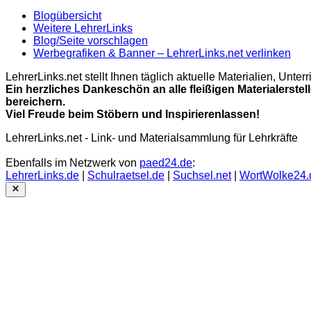
Blogübersicht
Weitere LehrerLinks
Blog/Seite vorschlagen
Werbegrafiken & Banner – LehrerLinks.net verlinken
LehrerLinks.net stellt Ihnen täglich aktuelle Materialien, Unt
Ein herzliches Dankeschön an alle fleißigen Materialerstel
bereichern.
Viel Freude beim Stöbern und Inspirierenlassen!
LehrerLinks.net - Link- und Materialsammlung für Lehrkräfte
Ebenfalls im Netzwerk von
paed24.de
:
LehrerLinks.de
|
Schulraetsel.de
|
Suchsel.net
|
WortWolke24.
Close