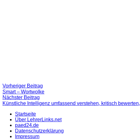
Beitragsnavigation
Vorheriger
Vorheriger Beitrag
Beitrag:
Smart – Wortwolke
Nächster
Nächster Beitrag
Beitrag
Künstliche Intelligenz umfassend verstehen, kritisch bewerten
Startseite
Über LehrerLinks.net
paed24.de
Datenschutzerklärung
Impressum