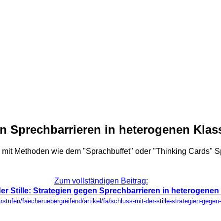
gen Sprechbarrieren in heterogenen Klas
 Sie mit Methoden wie dem "Sprachbuffet" oder "Thinking Cards" 
Zum vollständigen Beitrag:
er Stille: Strategien gegen Sprechbarrieren in heterogene
rstufen/faecheruebergreifend/artikel/fa/schluss-mit-der-stille-strategien-gege