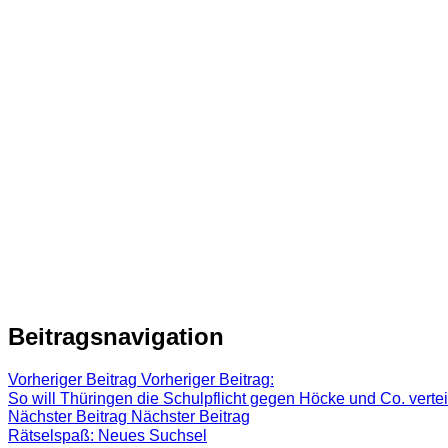
Beitragsnavigation
Vorheriger Beitrag
Vorheriger Beitrag:
So will Thüringen die Schulpflicht gegen Höcke und Co. verte
Nächster Beitrag
Nächster Beitrag
Rätselspaß: Neues Suchsel