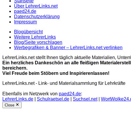
Startseite
Über LehrerLinks.net
paed24.de
Datenschutzerklärung
Impressum
Blogübersicht
Weitere LehrerLinks
Blog/Seite vorschlagen
Werbegrafiken & Banner – LehrerLinks.net verlinken
LehrerLinks.net stellt Ihnen täglich aktuelle Materialien, Unt
Ein herzliches Dankeschön an alle fleißigen Materialerstel
bereichern.
Viel Freude beim Stöbern und Inspirierenlassen!
LehrerLinks.net - Link- und Materialsammlung für Lehrkräfte
Ebenfalls im Netzwerk von
paed24.de
:
LehrerLinks.de
|
Schulraetsel.de
|
Suchsel.net
|
WortWolke24.
Close