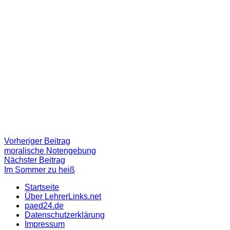
Beitragsnavigation
Vorheriger
Vorheriger Beitrag
Beitrag:
moralische Notengebung
Nächster
Nächster Beitrag
Beitrag
Im Sommer zu heiß
Startseite
Über LehrerLinks.net
paed24.de
Datenschutzerklärung
Impressum