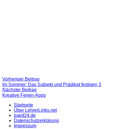
Beitragsnavigation
Vorheriger
Vorheriger Beitrag
Beitrag:
Im Sommer: Das Subjekt und Prädikat festigen 3
Nächster
Nächster Beitrag
Beitrag
Kreative Ferien-Apps
Startseite
Über LehrerLinks.net
paed24.de
Datenschutzerklärung
Impressum