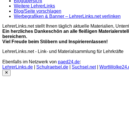
Blogübersicht
Weitere LehrerLinks
Blog/Seite vorschlagen
Werbegrafiken & Banner – LehrerLinks.net verlinken
LehrerLinks.net stellt Ihnen täglich aktuelle Materialien, Unt
Ein herzliches Dankeschön an alle fleißigen Materialerstel
bereichern.
Viel Freude beim Stöbern und Inspirierenlassen!
LehrerLinks.net - Link- und Materialsammlung für Lehrkräfte
Ebenfalls im Netzwerk von
paed24.de
:
LehrerLinks.de
|
Schulraetsel.de
|
Suchsel.net
|
WortWolke24.
Close