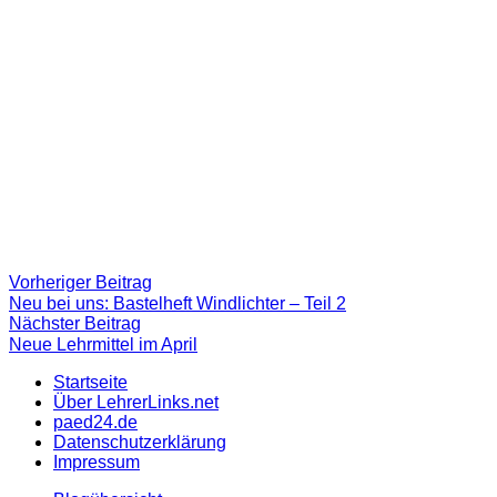
Beitragsnavigation
Vorheriger
Vorheriger Beitrag
Beitrag:
Neu bei uns: Bastelheft Windlichter – Teil 2
Nächster
Nächster Beitrag
Beitrag
Neue Lehrmittel im April
Startseite
Über LehrerLinks.net
paed24.de
Datenschutzerklärung
Impressum