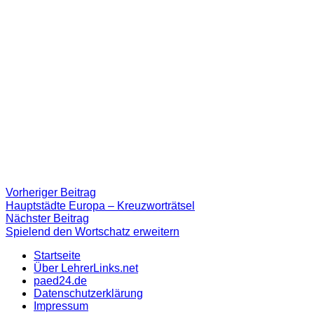
Beitragsnavigation
Vorheriger
Vorheriger Beitrag
Beitrag:
Hauptstädte Europa – Kreuzworträtsel
Nächster
Nächster Beitrag
Beitrag
Spielend den Wortschatz erweitern
Startseite
Über LehrerLinks.net
paed24.de
Datenschutzerklärung
Impressum