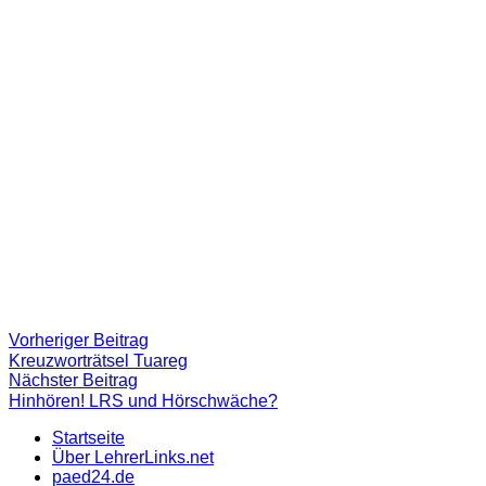
Beitragsnavigation
Vorheriger
Vorheriger Beitrag
Beitrag:
Kreuzworträtsel Tuareg
Nächster
Nächster Beitrag
Beitrag
Hinhören! LRS und Hörschwäche?
Startseite
Über LehrerLinks.net
paed24.de