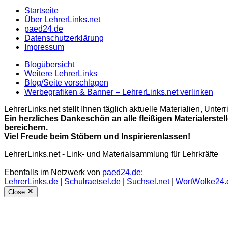
Startseite
Über LehrerLinks.net
paed24.de
Datenschutzerklärung
Impressum
Blogübersicht
Weitere LehrerLinks
Blog/Seite vorschlagen
Werbegrafiken & Banner – LehrerLinks.net verlinken
LehrerLinks.net stellt Ihnen täglich aktuelle Materialien, Unt
Ein herzliches Dankeschön an alle fleißigen Materialerstel
bereichern.
Viel Freude beim Stöbern und Inspirierenlassen!
LehrerLinks.net - Link- und Materialsammlung für Lehrkräfte
Ebenfalls im Netzwerk von
paed24.de
:
LehrerLinks.de
|
Schulraetsel.de
|
Suchsel.net
|
WortWolke24.
Close