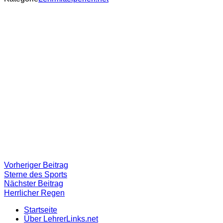
Beitragsnavigation
Vorheriger
Vorheriger Beitrag
Beitrag:
Sterne des Sports
Nächster
Nächster Beitrag
Beitrag
Herrlicher Regen
Startseite
Über LehrerLinks.net