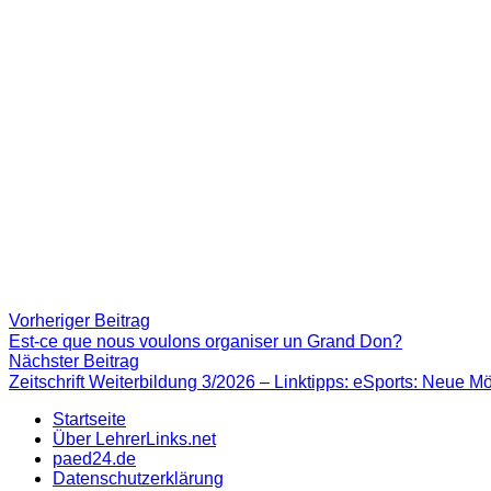
Beitragsnavigation
Vorheriger
Vorheriger Beitrag
Beitrag:
Est-ce que nous voulons organiser un Grand Don?
Nächster
Nächster Beitrag
Beitrag
Zeitschrift Weiterbildung 3/2026 – Linktipps: eSports: Neue Mö
Startseite
Über LehrerLinks.net
paed24.de
Datenschutzerklärung