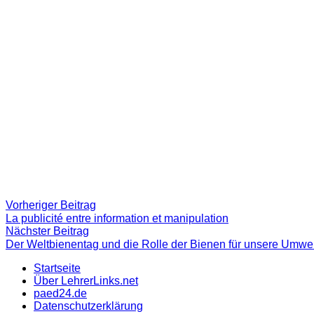
Beitragsnavigation
Vorheriger
Vorheriger Beitrag
Beitrag:
La publicité entre information et manipulation
Nächster
Nächster Beitrag
Beitrag
Der Weltbienentag und die Rolle der Bienen für unsere Umwel
Startseite
Über LehrerLinks.net
paed24.de
Datenschutzerklärung