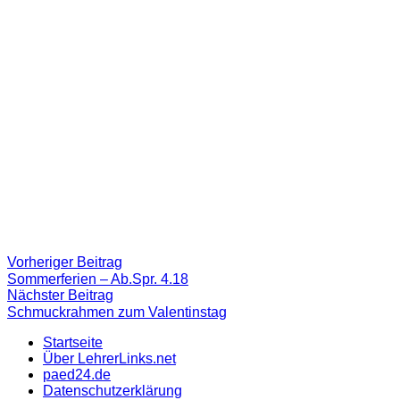
Beitragsnavigation
Vorheriger
Vorheriger Beitrag
Beitrag:
Sommerferien – Ab.Spr. 4.18
Nächster
Nächster Beitrag
Beitrag
Schmuckrahmen zum Valentinstag
Startseite
Über LehrerLinks.net
paed24.de
Datenschutzerklärung