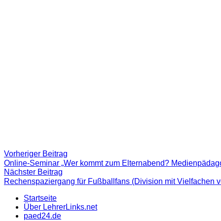
Beitragsnavigation
Vorheriger
Vorheriger Beitrag
Beitrag:
Online-Seminar „Wer kommt zum Elternabend? Medienpädagogi
Nächster
Nächster Beitrag
Beitrag
Rechenspaziergang für Fußballfans (Division mit Vielfachen 
Startseite
Über LehrerLinks.net
paed24.de