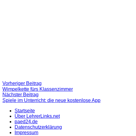
Beitragsnavigation
Vorheriger
Vorheriger Beitrag
Beitrag:
Wimpelkette fürs Klassenzimmer
Nächster
Nächster Beitrag
Beitrag
Spiele im Unterricht: die neue kostenlose App
Startseite
Über LehrerLinks.net
paed24.de
Datenschutzerklärung
Impressum