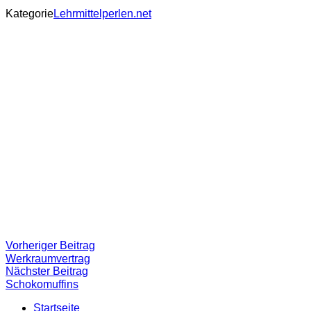
Kategorie
Lehrmittelperlen.net
Beitragsnavigation
Vorheriger
Vorheriger Beitrag
Beitrag:
Werkraumvertrag
Nächster
Nächster Beitrag
Beitrag
Schokomuffins
Startseite