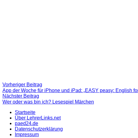
Beitragsnavigation
Vorheriger
Vorheriger Beitrag
Beitrag:
App der Woche für iPhone und iPad: „EASY peasy: English f
Nächster
Nächster Beitrag
Beitrag
Wer oder was bin ich? Lesespiel Märchen
Startseite
Über LehrerLinks.net
paed24.de
Datenschutzerklärung
Impressum