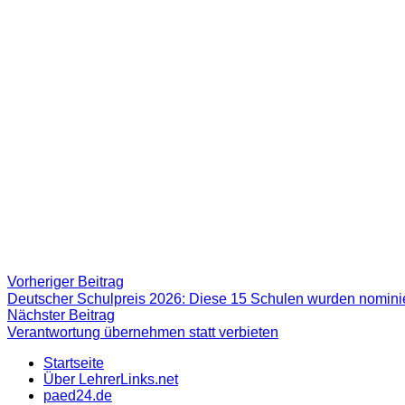
Beitragsnavigation
Vorheriger
Vorheriger Beitrag
Beitrag:
Deutscher Schulpreis 2026: Diese 15 Schulen wurden nominie
Nächster
Nächster Beitrag
Beitrag
Verantwortung übernehmen statt verbieten
Startseite
Über LehrerLinks.net
paed24.de