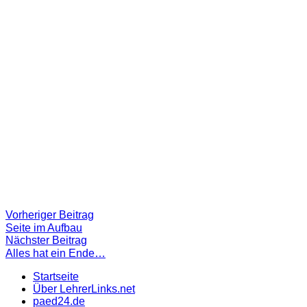
Beitragsnavigation
Vorheriger
Vorheriger Beitrag
Beitrag:
Seite im Aufbau
Nächster
Nächster Beitrag
Beitrag
Alles hat ein Ende…
Startseite
Über LehrerLinks.net
paed24.de