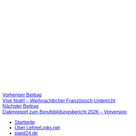
Beitragsnavigation
Vorheriger
Vorheriger Beitrag
Beitrag:
Vive Noël! – Weihnachtlicher Französisch-Unterricht
Nächster
Nächster Beitrag
Beitrag
Datenreport zum Berufsbildungsbericht 2026 – Vorversion
Startseite
Über LehrerLinks.net
paed24.de