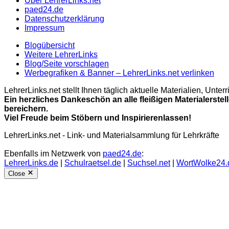
Über LehrerLinks.net
paed24.de
Datenschutzerklärung
Impressum
Blogübersicht
Weitere LehrerLinks
Blog/Seite vorschlagen
Werbegrafiken & Banner – LehrerLinks.net verlinken
LehrerLinks.net stellt Ihnen täglich aktuelle Materialien, Unt
Ein herzliches Dankeschön an alle fleißigen Materialerstel
bereichern.
Viel Freude beim Stöbern und Inspirierenlassen!
LehrerLinks.net - Link- und Materialsammlung für Lehrkräfte
Ebenfalls im Netzwerk von
paed24.de
:
LehrerLinks.de
|
Schulraetsel.de
|
Suchsel.net
|
WortWolke24.
Close