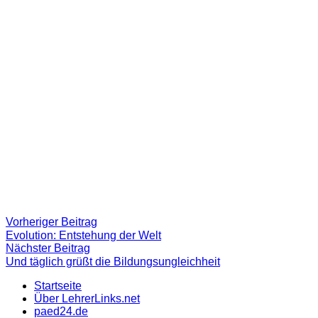
Beitragsnavigation
Vorheriger
Vorheriger Beitrag
Beitrag:
Evolution: Entstehung der Welt
Nächster
Nächster Beitrag
Beitrag
Und täglich grüßt die Bildungsungleichheit
Startseite
Über LehrerLinks.net
paed24.de