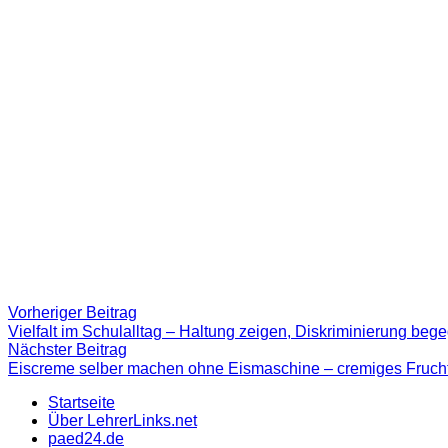
Beitragsnavigation
Vorheriger
Vorheriger Beitrag
Beitrag:
Vielfalt im Schulalltag – Haltung zeigen, Diskriminierung beg
Nächster
Nächster Beitrag
Beitrag
Eiscreme selber machen ohne Eismaschine – cremiges Frucht
Startseite
Über LehrerLinks.net
paed24.de