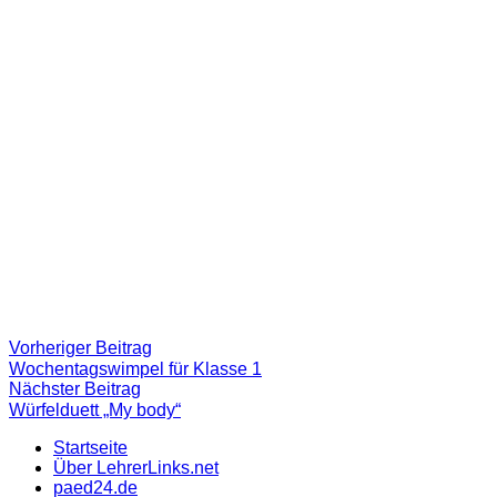
Beitragsnavigation
Vorheriger
Vorheriger Beitrag
Beitrag:
Wochentagswimpel für Klasse 1
Nächster
Nächster Beitrag
Beitrag
Würfelduett „My body“
Startseite
Über LehrerLinks.net
paed24.de