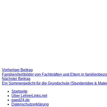
Beitragsnavigation
Vorheriger
Vorheriger Beitrag
Beitrag:
Familien(leit)bilder von Fachkräften und Eltern in familienb
Nächster
Nächster Beitrag
Beitrag
Ein Sommergedicht für die Grundschule (Stundenidee & Mater
Startseite
Über LehrerLinks.net
paed24.de
Datenschutzerklärung